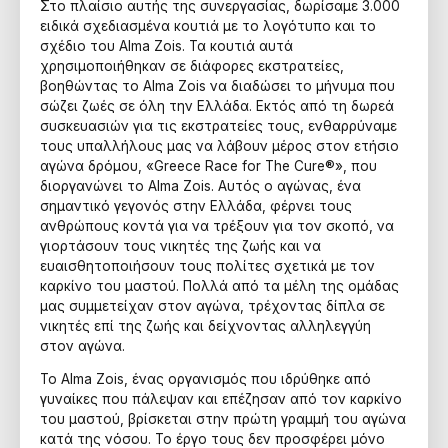
Στο πλαίσιο αυτής της συνεργασίας, δωρίσαμε 3.000
ειδικά σχεδιασμένα κουτιά με το λογότυπο και το
σχέδιο του Alma Zois. Τα κουτιά αυτά
χρησιμοποιήθηκαν σε διάφορες εκστρατείες,
βοηθώντας το Alma Zois να διαδώσει το μήνυμα που
σώζει ζωές σε όλη την Ελλάδα. Εκτός από τη δωρεά
συσκευασιών για τις εκστρατείες τους, ενθαρρύναμε
τους υπαλλήλους μας να λάβουν μέρος στον ετήσιο
αγώνα δρόμου, «Greece Race for The Cure®», που
διοργανώνει το Alma Zois. Αυτός ο αγώνας, ένα
σημαντικό γεγονός στην Ελλάδα, φέρνει τους
ανθρώπους κοντά για να τρέξουν για τον σκοπό, να
γιορτάσουν τους νικητές της ζωής και να
ευαισθητοποιήσουν τους πολίτες σχετικά με τον
καρκίνο του μαστού. Πολλά από τα μέλη της ομάδας
μας συμμετείχαν στον αγώνα, τρέχοντας δίπλα σε
νικητές επί της ζωής και δείχνοντας αλληλεγγύη
στον αγώνα.
Το Alma Zois, ένας οργανισμός που ιδρύθηκε από
γυναίκες που πάλεψαν και επέζησαν από τον καρκίνο
του μαστού, βρίσκεται στην πρώτη γραμμή του αγώνα
κατά της νόσου. Το έργο τους δεν προσφέρει μόνο