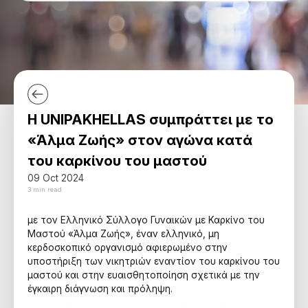
Γωνία Μέσων
Language
Λύσεις για Επιχειρήσεις
Πού
Βιωσιμότητα
Δραστηριοποιούμαστε
Ηλεκτρονικό Κατάστημα
Λύσεις για Φαγητό & Ποτά σε Πακέτο
Καριέρα
Επικοινωνία
Ποτά & Ροφήματα
Σχετικά
Προϊόντα Προσωπικής Χρήσης
Η UNIPAKHELLAS συμπράττει με το
«Άλμα Ζωής» στον αγώνα κατά
Τρόφιμα
του καρκίνου του μαστού
Φαρμακευτικά Προϊόντα
09 Oct 2024
3 min read
Χαρτί Γραφείου & Εκτύπωσης
με τον Ελληνικό Σύλλογο Γυναικών με Καρκίνο του
Μαστού «Άλμα Ζωής», έναν ελληνικό, μη
Χημικά & Πετροχημικά
κερδοσκοπικό οργανισμό αφιερωμένο στην
υποστήριξη των νικητριών εναντίον του καρκίνου του
μαστού και στην ευαισθητοποίηση σχετικά με την
έγκαιρη διάγνωση και πρόληψη.